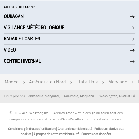
AUTOUR DU MONDE
OURAGAN
VIGILANCE MÉTÉOROLOGIQUE
RADAR ET CARTES
VIDÉO
CENTRE HIVERNAL
Monde
Amérique du Nord
États-Unis
Maryland
Annapolis
,
Maryland
Columbia
,
Maryland
Washington
,
District Féd
Lieux proches:
© 2026 AccuWeather, Inc. « AccuWeather » et le design du soleil sont des
marques de commerce déposées d’AccuWeather, Inc. Tous droits réservés.
Conditions générales d'utilisation
|
Charte de confidentialité
|
Politique relative aux
cookies
|
À propos de votre confidentialité
|
Sources des données