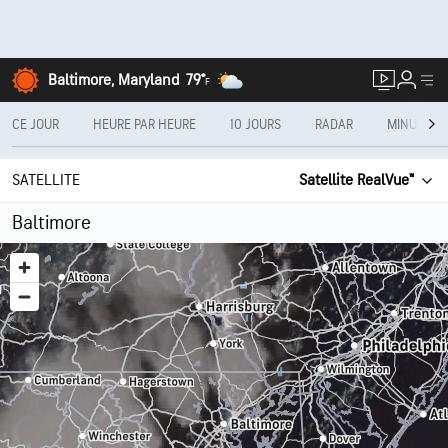
Baltimore, Maryland
79°
F
CE JOUR
HEURE PAR HEURE
10 JOURS
RADAR
MINUTECA
SATELLITE
Satellite RealVue™
Baltimore