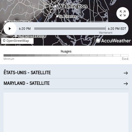
6:20 PM
6:20 PM EDT
Maintenant
© OpenStreetMap
Nuages
Minimum
Élevé
ÉTATS-UNIS - SATELLITE
MARYLAND - SATELLITE