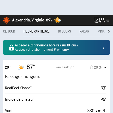
Alexandria, Virginie
89°
F
CE JOUR
HEURE PAR HEURE
10 JOURS
RADAR
MINUTECA
Accéder aux prévisions horaires sur 10 jours
Activez votre abonnement Premium+
87°
RealFeel® 93°
20 h
20 %
Passages nuageux
93°
RealFeel Shade™
95°
Indice de chaleur
SSO 7 mi/h
Vent