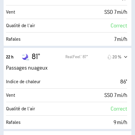
SSO 7 mi/h
Vent
Correct
Qualité de l'air
7 mi/h
Rafales
70 %
Humidité
81°
RealFeel® 87°
22 h
20 %
74° F
Point de rosée
Passages nuageux
0 (Sombre)
AccuLumen Brightness Index™
86°
Indice de chaleur
72 %
Couverture nuageuse
SSO 7 mi/h
Vent
10 mi
Visibilité
Correct
Qualité de l'air
4000 pi
Plafond nuageux
9 mi/h
Rafales