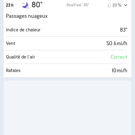
76 %
Humidité
80°
RealFeel® 85°
23 h
20 %
73° F
Point de rosée
Passages nuageux
0 (Sombre)
AccuLumen Brightness Index™
83°
Indice de chaleur
65 %
Couverture nuageuse
SO 6 mi/h
Vent
10 mi
Visibilité
Correct
Qualité de l'air
30000 pi
Plafond nuageux
10 mi/h
Rafales
80 %
Humidité
73° F
Point de rosée
0 (Sombre)
AccuLumen Brightness Index™
58 %
Couverture nuageuse