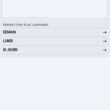
10 mi
Visibilité
30000 pi
Plafond nuageux
PERSPECTIVES PLUS LOINTAINES
DEMAIN
LUNDI
10 JOURS