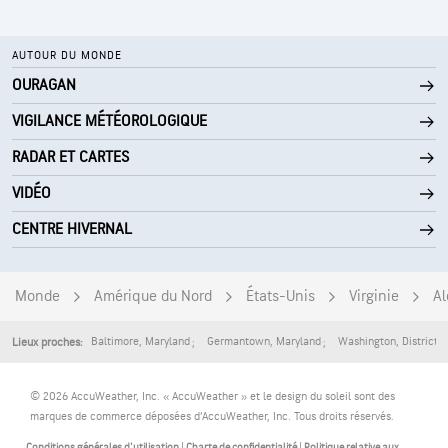
AUTOUR DU MONDE
OURAGAN
VIGILANCE MÉTÉOROLOGIQUE
RADAR ET CARTES
VIDÉO
CENTRE HIVERNAL
Monde
Amérique du Nord
États-Unis
Virginie
Al
Baltimore
,
Maryland
Germantown
,
Maryland
Washington
,
District 
Lieux proches:
© 2026 AccuWeather, Inc. « AccuWeather » et le design du soleil sont des
marques de commerce déposées d’AccuWeather, Inc. Tous droits réservés.
Conditions générales d'utilisation
|
Charte de confidentialité
|
Politique relative aux