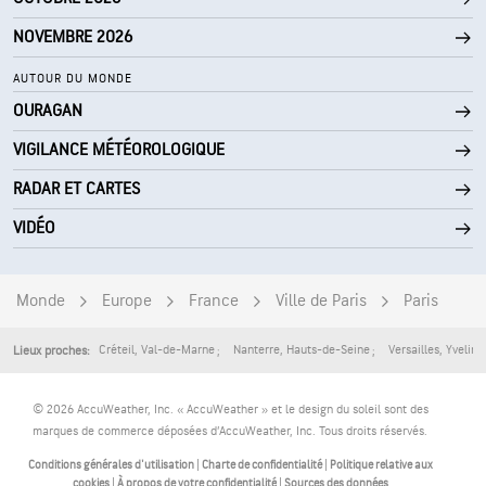
NOVEMBRE 2026
AUTOUR DU MONDE
OURAGAN
VIGILANCE MÉTÉOROLOGIQUE
RADAR ET CARTES
VIDÉO
Monde
Europe
France
Ville de Paris
Paris
Créteil
,
Val-de-Marne
Nanterre
,
Hauts-de-Seine
Versailles
,
Yveline
Lieux proches:
© 2026 AccuWeather, Inc. « AccuWeather » et le design du soleil sont des
marques de commerce déposées d’AccuWeather, Inc. Tous droits réservés.
Conditions générales d'utilisation
|
Charte de confidentialité
|
Politique relative aux
cookies
|
À propos de votre confidentialité
|
Sources des données