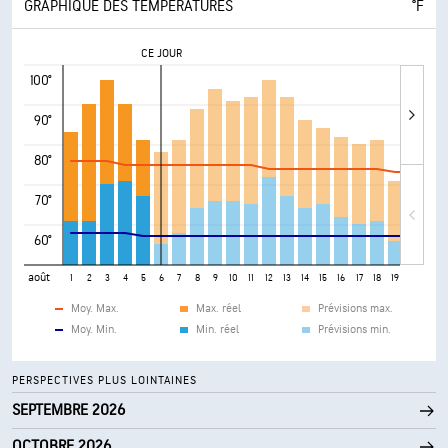
GRAPHIQUE DES TEMPÉRATURES
°F
CE JOUR
100°
90°
80°
70°
60°
août
1
2
3
4
5
6
7
8
9
10
11
12
13
14
15
16
17
18
19
20
21
Moy. Max.
Max. réel
Prévisions max.
Moy. Min.
Min. réel
Prévisions min.
PERSPECTIVES PLUS LOINTAINES
SEPTEMBRE 2026
OCTOBRE 2026