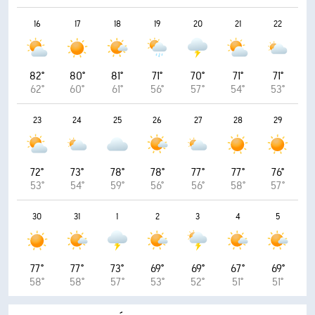
16
17
18
19
20
21
22
82°
80°
81°
71°
70°
71°
71°
62°
60°
61°
56°
57°
54°
53°
23
24
25
26
27
28
29
72°
73°
78°
78°
77°
77°
76°
53°
54°
59°
56°
56°
58°
57°
30
31
1
2
3
4
5
77°
77°
73°
69°
69°
67°
69°
58°
58°
57°
53°
52°
51°
51°