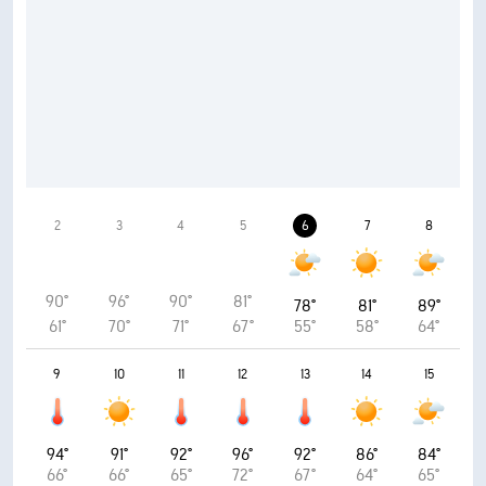
2
3
4
5
6
7
8
90°
96°
90°
81°
78°
81°
89°
61°
70°
71°
67°
55°
58°
64°
9
10
11
12
13
14
15
94°
91°
92°
96°
92°
86°
84°
66°
66°
65°
72°
67°
64°
65°