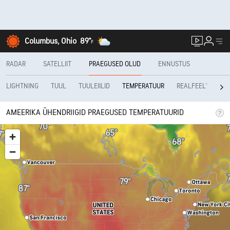
Columbus, Ohio
89°
F
RADAR
SATELLIIT
PRAEGUSED OLUD
ENNUSTUS
LIGHTNING
TUUL
TUULEIILID
REALFEEL®
RE
TEMPERATUUR
AMEERIKA ÜHENDRIIGID PRAEGUSED TEMPERATUURID