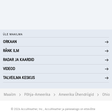
ÜLE MAAILMA
ORKAAN
RÄNK ILM
RADAR JA KAARDID
VIDEOD
TALVEILMA KESKUS
Maailm
Põhja-Ameerika
Ameerika Ühendriigid
Ohio
© 2026 AccuWeather, Inc., AccuWeather ja päikeselogo on ettevõtte