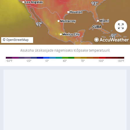
© OpenStreetMap
Asukoha üksikasjade nägemiseks klõpsake temperatuuril
Temperatuur
-50°F
-20°
10°
40°
70°
100°
130°F