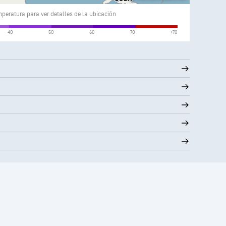
peratura para ver detalles de la ubicación
Viento (mph)
40
50
60
70
>70