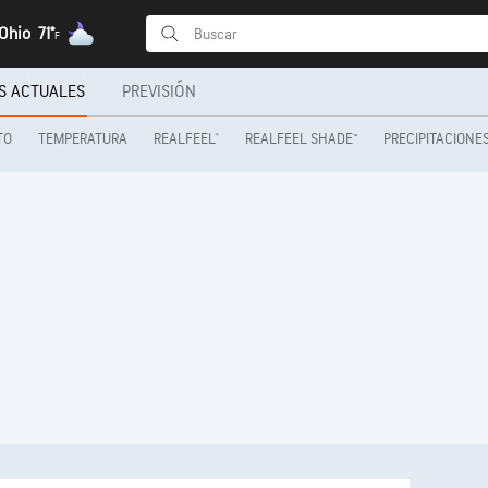
Ohio
71°
F
S ACTUALES
PREVISIÓN
TO
TEMPERATURA
REALFEEL®
REALFEEL SHADE™
PRECIPITACIONE