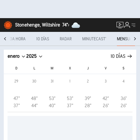
Stonehenge, Wiltshire
74°
F
CADA HORA
10 DÍAS
RADAR
MINUTECAST®
MENSUAL
enero
2025
10 DÍAS
D
L
M
X
J
V
S
29
30
31
1
2
3
4
47°
48°
53°
53°
39°
42°
36°
37°
44°
40°
37°
28°
26°
26°