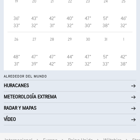
19
20
21
22
23
24
25
36°
43°
42°
40°
47°
51°
46°
33°
32°
31°
32°
30°
38°
32°
26
27
28
29
30
31
1
48°
47°
47°
44°
47°
51°
42°
31°
39°
42°
35°
32°
33°
38°
ALREDEDOR DEL MUNDO
HURACANES
METEOROLOGÍA EXTREMA
RADAR Y MAPAS
VÍDEO