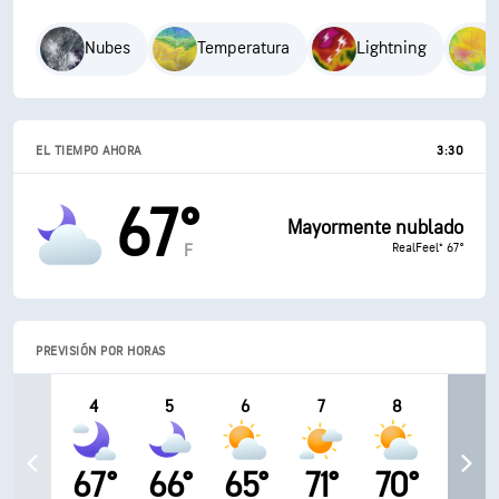
Nubes
Temperatura
Lightning
EL TIEMPO AHORA
3:30
67°
Mayormente nublado
RealFeel® 67°
F
PREVISIÓN POR HORAS
4
5
6
7
8
67°
66°
65°
71°
70°