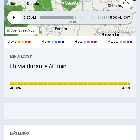
3:25 AM
5:00 AM COT
Ahora
© OpenStreetMap
Lluvia
Nieve
Hielo
Mezcla
MINUTECAST®
Lluvia durante 60 min
AHORA
4:30
MÁS MAPAS