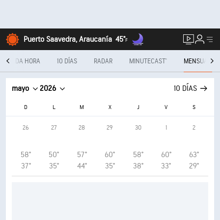
Puerto Saavedra, Araucanía
45°
F
CADA HORA
10 DÍAS
RADAR
MINUTECAST®
MENSUAL
mayo
2026
10 DÍAS
D
L
M
X
J
V
S
26
27
28
29
30
1
2
58°
50°
57°
60°
58°
60°
63°
37°
35°
44°
35°
38°
33°
29°