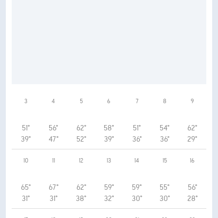
3
4
5
6
7
8
9
51°
56°
62°
58°
51°
54°
62°
39°
47°
52°
39°
36°
36°
29°
10
11
12
13
14
15
16
65°
67°
62°
59°
59°
55°
56°
31°
31°
38°
32°
30°
30°
28°