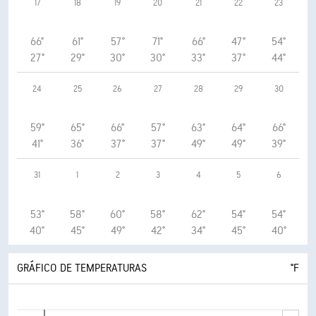
17
18
19
20
21
22
23
66°
61°
57°
71°
66°
47°
54°
27°
29°
30°
30°
33°
37°
44°
24
25
26
27
28
29
30
59°
65°
66°
57°
63°
64°
66°
41°
36°
37°
37°
49°
49°
39°
31
1
2
3
4
5
6
53°
58°
60°
58°
62°
54°
54°
40°
45°
49°
42°
34°
45°
40°
GRÁFICO DE TEMPERATURAS
°F