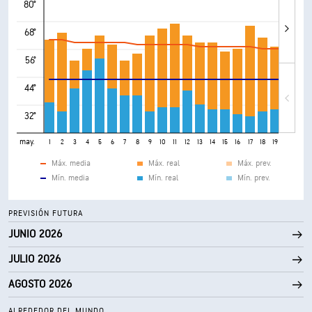
80°
68°
56°
44°
32°
may.
1
2
3
4
5
6
7
8
9
10
11
12
13
14
15
16
17
18
19
20
21
Máx. media
Máx. real
Máx. prev.
Mín. media
Mín. real
Mín. prev.
PREVISIÓN FUTURA
JUNIO 2026
JULIO 2026
AGOSTO 2026
ALREDEDOR DEL MUNDO