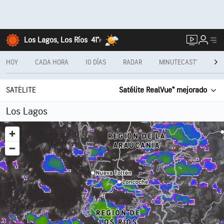
Los Lagos, Los Ríos
41°
F
HOY
CADA HORA
10 DÍAS
RADAR
MINUTECAST®
ME
SATÉLITE
Satélite RealVue™ mejorado
Los Lagos