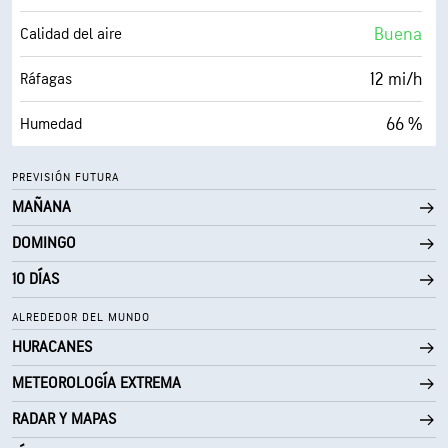
10 mi
Visibilidad
Buena
Calidad del aire
30000 ft
Techo de nubes
12 mi/h
Ráfagas
66 %
Humedad
52° F
Punto de rocío
PREVISIÓN FUTURA
MAÑANA
0 (Oscuro)
AccuLumen Brightness Index™
DOMINGO
10 %
Nubosidad
10 DÍAS
10 mi
Visibilidad
ALREDEDOR DEL MUNDO
HURACANES
30000 ft
Techo de nubes
METEOROLOGÍA EXTREMA
RADAR Y MAPAS