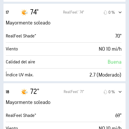
25 mi/h
Ráfagas
74°
RealFeel® 74°
17
0 %
47 %
Humedad
Mayormente soleado
51° F
Punto de rocío
70°
RealFeel Shade™
9 (Muy luminoso)
AccuLumen Brightness Index™
NO 10 mi/h
Viento
26 %
Nubosidad
Buena
Calidad del aire
10 mi
Visibilidad
2.7 (Moderado)
Índice UV máx.
30000 ft
Techo de nubes
24 mi/h
Ráfagas
72°
RealFeel® 71°
18
0 %
43 %
Humedad
Mayormente soleado
50° F
Punto de rocío
69°
RealFeel Shade™
9 (Muy luminoso)
AccuLumen Brightness Index™
NO 10 mi/h
Viento