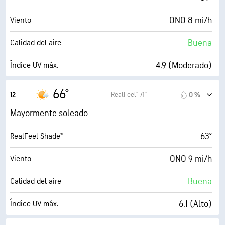
ONO 8 mi/h
Viento
Buena
Calidad del aire
4.9 (Moderado)
Índice UV máx.
21 mi/h
Ráfagas
66°
RealFeel® 71°
12
0 %
74 %
Humedad
Mayormente soleado
54° F
Punto de rocío
63°
RealFeel Shade™
9 (Muy luminoso)
AccuLumen Brightness Index™
ONO 9 mi/h
Viento
26 %
Nubosidad
Buena
Calidad del aire
10 mi
Visibilidad
6.1 (Alto)
Índice UV máx.
30000 ft
Techo de nubes