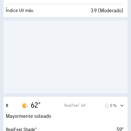
3.9 (Moderado)
Índice UV máx.
18 mi/h
Ráfagas
85 %
Humedad
54° F
Punto de rocío
9 (Muy luminoso)
AccuLumen Brightness Index™
26 %
Nubosidad
10 mi
Visibilidad
30000 ft
Techo de nubes
62°
RealFeel® 66°
11
0 %
Mayormente soleado
59°
RealFeel Shade™