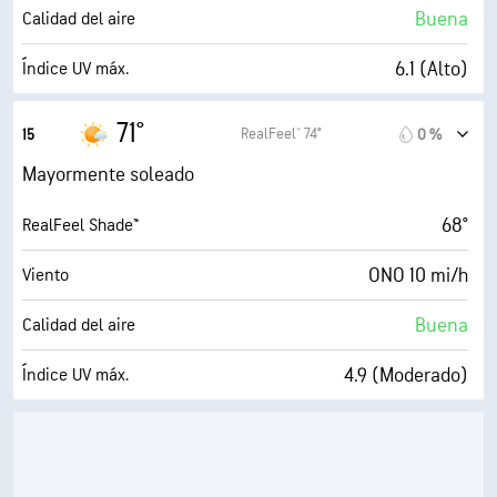
26 %
Nubosidad
Buena
Calidad del aire
10 mi
Visibilidad
6.1 (Alto)
Índice UV máx.
30000 ft
Techo de nubes
23 mi/h
Ráfagas
71°
RealFeel® 74°
15
0 %
52 %
Humedad
Mayormente soleado
52° F
Punto de rocío
68°
RealFeel Shade™
9 (Muy luminoso)
AccuLumen Brightness Index™
ONO 10 mi/h
Viento
26 %
Nubosidad
Buena
Calidad del aire
10 mi
Visibilidad
4.9 (Moderado)
Índice UV máx.
30000 ft
Techo de nubes
24 mi/h
Ráfagas
50 %
Humedad