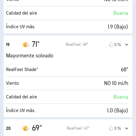
26 %
Nubosidad
Buena
Calidad del aire
10 mi
Visibilidad
1.9 (Bajo)
Índice UV máx.
30000 ft
Techo de nubes
23 mi/h
Ráfagas
71°
RealFeel® 69°
19
0 %
46 %
Humedad
Mayormente soleado
50° F
Punto de rocío
68°
RealFeel Shade™
9 (Muy luminoso)
AccuLumen Brightness Index™
NO 10 mi/h
Viento
26 %
Nubosidad
Buena
Calidad del aire
10 mi
Visibilidad
1.0 (Bajo)
Índice UV máx.
30000 ft
Techo de nubes
21 mi/h
Ráfagas
69°
RealFeel® 67°
20
0 %