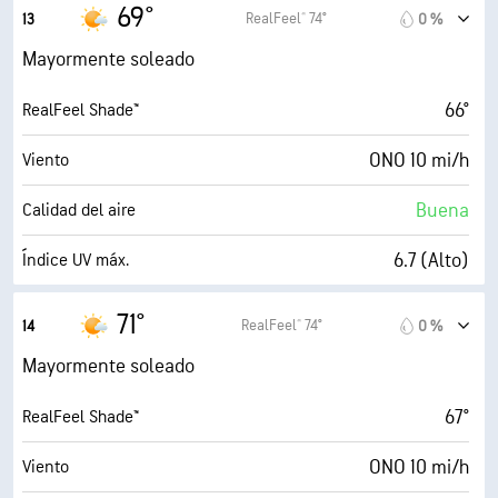
22 mi/h
Ráfagas
69°
RealFeel® 74°
13
0 %
63 %
Humedad
Mayormente soleado
53° F
Punto de rocío
66°
RealFeel Shade™
9 (Muy luminoso)
AccuLumen Brightness Index™
ONO 10 mi/h
Viento
26 %
Nubosidad
Buena
Calidad del aire
10 mi
Visibilidad
6.7 (Alto)
Índice UV máx.
30000 ft
Techo de nubes
23 mi/h
Ráfagas
71°
RealFeel® 74°
14
0 %
56 %
Humedad
Mayormente soleado
53° F
Punto de rocío
67°
RealFeel Shade™
9 (Muy luminoso)
AccuLumen Brightness Index™
ONO 10 mi/h
Viento