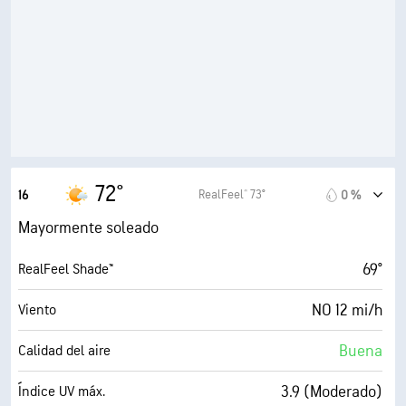
52° F
Punto de rocío
9 (Muy luminoso)
AccuLumen Brightness Index™
26 %
Nubosidad
10 mi
Visibilidad
30000 ft
Techo de nubes
72°
RealFeel® 73°
16
0 %
Mayormente soleado
69°
RealFeel Shade™
NO 12 mi/h
Viento
Buena
Calidad del aire
3.9 (Moderado)
Índice UV máx.