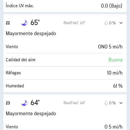
10 mi
Visibilidad
0.0 (Bajo)
Índice UV máx.
30000 ft
Techo de nubes
14 mi/h
Ráfagas
65°
RealFeel® 63°
22
0 %
57 %
Humedad
Mayormente despejado
51° F
Punto de rocío
ONO 5 mi/h
Viento
0 (Oscuro)
AccuLumen Brightness Index™
Buena
Calidad del aire
10 %
Nubosidad
10 mi/h
Ráfagas
10 mi
Visibilidad
61 %
Humedad
30000 ft
Techo de nubes
52° F
Punto de rocío
64°
RealFeel® 64°
23
0 %
0 (Oscuro)
AccuLumen Brightness Index™
Mayormente despejado
10 %
Nubosidad
O 5 mi/h
Viento