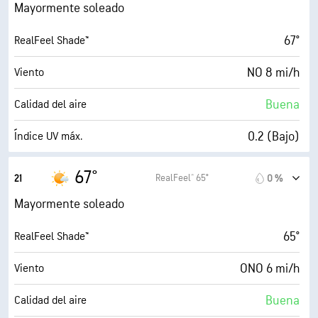
48 %
Humedad
Mayormente soleado
50° F
Punto de rocío
67°
RealFeel Shade™
7 (Luminoso)
AccuLumen Brightness Index™
NO 8 mi/h
Viento
26 %
Nubosidad
Buena
Calidad del aire
10 mi
Visibilidad
0.2 (Bajo)
Índice UV máx.
30000 ft
Techo de nubes
18 mi/h
Ráfagas
67°
RealFeel® 65°
21
0 %
52 %
Humedad
Mayormente soleado
51° F
Punto de rocío
65°
RealFeel Shade™
2 (Oscuro)
AccuLumen Brightness Index™
ONO 6 mi/h
Viento
10 %
Nubosidad
Buena
Calidad del aire