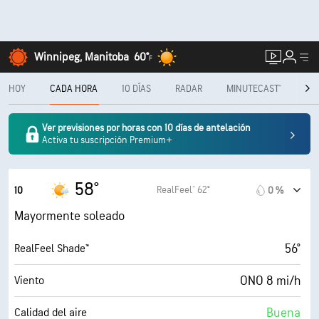
Winnipeg, Manitoba
60°
F
HOY
CADA HORA
10 DÍAS
RADAR
MINUTECAST®
ME
Ver previsiones por horas con 10 días de antelación
Activa tu suscripción Premium+
58°
RealFeel® 62°
10
0 %
Mayormente soleado
56°
RealFeel Shade™
ONO 8 mi/h
Viento
Buena
Calidad del aire