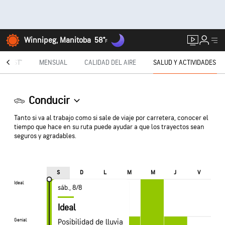
Winnipeg, Manitoba
58°
F
TECAST®
MENSUAL
CALIDAD DEL AIRE
SALUD Y ACTIVIDADES
Conducir
Tanto si va al trabajo como si sale de viaje por carretera, conocer el
tiempo que hace en su ruta puede ayudar a que los trayectos sean
seguros y agradables.
S
D
L
M
M
J
V
Ideal
Ideal
sáb., 8/8
Ideal
Genial
Genial
Posibilidad de lluvia