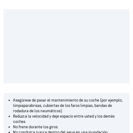
Asegúrese de pasar el mantenimiento de su coche (por ejemplo,
limpiaparabrisas, cubiertas de los faros limpias, bandas de
rodadura de los neumáticos).
Reduzca la velocidad y deje espacio entre usted y los demás
coches.
No frene durante los giros.
No conduzca nunca dentro del agua en una inundación.