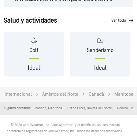
Salud y actividades
ver todo
Golf
Senderismo
Ideal
Ideal
Internacional
América del Norte
Canadá
Manitoba
Brandon
,
Manitoba
Grand Forks
,
Dakota del Norte
Kenora
,
Onta
Lugares cercanos:
© 2026 AccuWeather, Inc. "AccuWeather" y el diseño del sol son marcas
comerciales registradas de AccuWeather, Inc. Todos los derechos reservados.