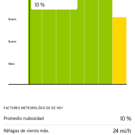
10 %
Bueno
Bueno
Bueno
Bueno
Malo
Malo
FACTORES METEOROLÓGICOS DE HOY
10 %
Promedio nubosidad
24 mi/h
Ráfagas de viento máx.