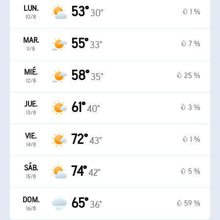
LUN.
53°
1 %
30°
10/8
MAR.
55°
7 %
33°
11/8
MIÉ.
58°
25 %
35°
12/8
JUE.
61°
3 %
40°
13/8
VIE.
72°
1 %
43°
14/8
SÁB.
74°
5 %
42°
15/8
DOM.
65°
59 %
36°
16/8