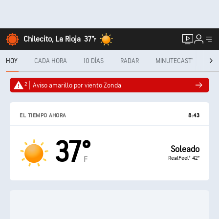
Chilecito, La Rioja
37°
F
HOY
CADA HORA
10 DÍAS
RADAR
MINUTECAST®
ME
2
Aviso amarillo por viento Zonda
EL TIEMPO AHORA
8:43
37°
Soleado
RealFeel® 42°
F