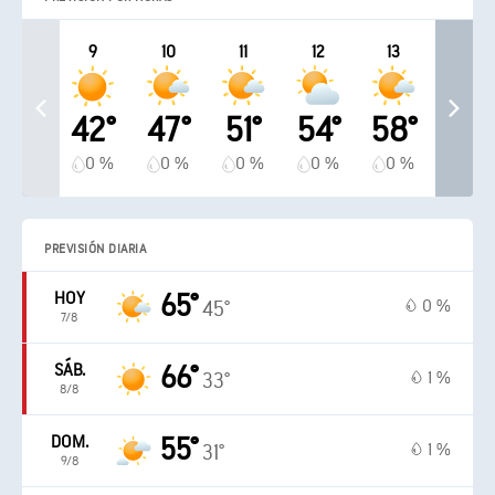
9
10
11
12
13
42°
47°
51°
54°
58°
0 %
0 %
0 %
0 %
0 %
PREVISIÓN DIARIA
HOY
65°
0 %
45°
7/8
SÁB.
66°
1 %
33°
8/8
DOM.
55°
1 %
31°
9/8