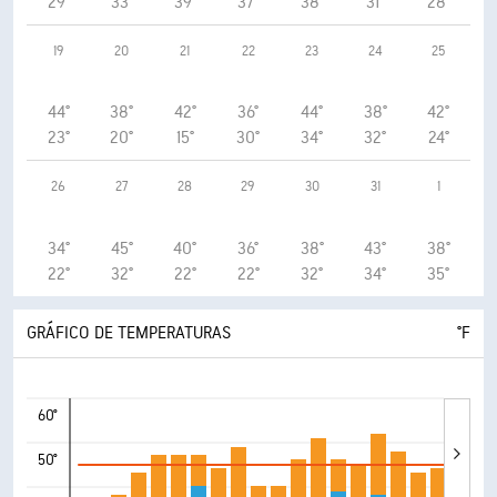
29°
33°
39°
37°
38°
31°
28°
19
20
21
22
23
24
25
44°
38°
42°
36°
44°
38°
42°
23°
20°
15°
30°
34°
32°
24°
26
27
28
29
30
31
1
34°
45°
40°
36°
38°
43°
38°
22°
32°
22°
22°
32°
34°
35°
GRÁFICO DE TEMPERATURAS
°F
60°
50°