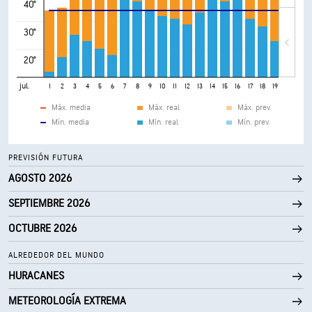
40°
30°
20°
jul.
1
2
3
4
5
6
7
8
9
10
11
12
13
14
15
16
17
18
19
20
21
Máx. media
Máx. real
Máx. prev.
Mín. media
Mín. real
Mín. prev.
PREVISIÓN FUTURA
AGOSTO 2026
SEPTIEMBRE 2026
OCTUBRE 2026
ALREDEDOR DEL MUNDO
HURACANES
METEOROLOGÍA EXTREMA