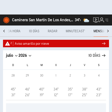
Caminera San Martin De Los Andes, Neuquén
34°
F
CADA HORA
10 DÍAS
RADAR
MINUTECAST®
MENSUAL
2
Aviso amarillo por nieve
julio
2026
10 DÍAS
D
L
M
X
J
V
S
28
29
30
1
2
3
4
45°
46°
40°
34°
35°
38°
43°
31°
26°
19°
12°
17°
25°
23°