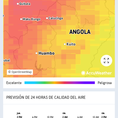
© OpenStreetMap
Excelente
Peligrosa
PREVISIÓN DE 24 HORAS DE CALIDAD DEL AIRE
jue.
vie.
vie.
2 PM
6 PM
10 PM
2 AM
6 AM
10 AM
2 PM