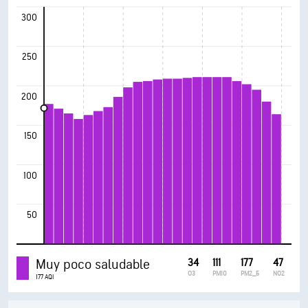
300
250
200
150
100
50
Muy poco saludable
34
111
177
47
O3
PM10
PM2_5
NO2
177 AQI