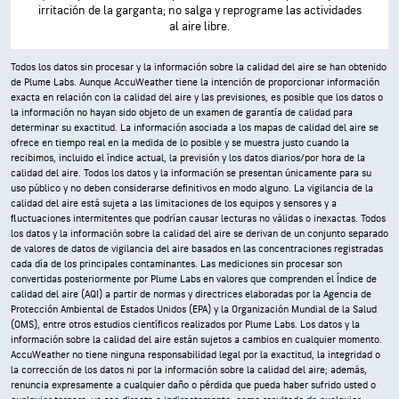
irritación de la garganta; no salga y reprograme las actividades
al aire libre.
Todos los datos sin procesar y la información sobre la calidad del aire se han obtenido
de Plume Labs. Aunque AccuWeather tiene la intención de proporcionar información
exacta en relación con la calidad del aire y las previsiones, es posible que los datos o
la información no hayan sido objeto de un examen de garantía de calidad para
determinar su exactitud. La información asociada a los mapas de calidad del aire se
ofrece en tiempo real en la medida de lo posible y se muestra justo cuando la
recibimos, incluido el índice actual, la previsión y los datos diarios/por hora de la
calidad del aire. Todos los datos y la información se presentan únicamente para su
uso público y no deben considerarse definitivos en modo alguno. La vigilancia de la
calidad del aire está sujeta a las limitaciones de los equipos y sensores y a
fluctuaciones intermitentes que podrían causar lecturas no válidas o inexactas. Todos
los datos y la información sobre la calidad del aire se derivan de un conjunto separado
de valores de datos de vigilancia del aire basados en las concentraciones registradas
cada día de los principales contaminantes. Las mediciones sin procesar son
convertidas posteriormente por Plume Labs en valores que comprenden el Índice de
calidad del aire (AQI) a partir de normas y directrices elaboradas por la Agencia de
Protección Ambiental de Estados Unidos (EPA) y la Organización Mundial de la Salud
(OMS), entre otros estudios científicos realizados por Plume Labs. Los datos y la
información sobre la calidad del aire están sujetos a cambios en cualquier momento.
AccuWeather no tiene ninguna responsabilidad legal por la exactitud, la integridad o
la corrección de los datos ni por la información sobre la calidad del aire; además,
renuncia expresamente a cualquier daño o pérdida que pueda haber sufrido usted o