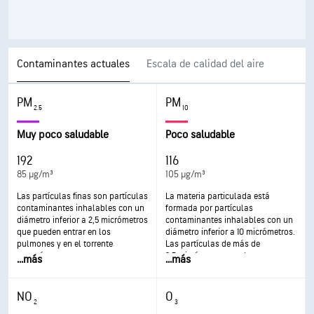
Contaminantes actuales
Escala de calidad del aire
PM
PM
2.5
10
Muy poco saludable
Poco saludable
192
116
85 µg/m³
105 µg/m³
Las partículas finas son partículas
La materia particulada está
contaminantes inhalables con un
formada por partículas
diámetro inferior a 2,5 micrómetros
contaminantes inhalables con un
que pueden entrar en los
diámetro inferior a 10 micrómetros.
pulmones y en el torrente
Las partículas de más de
sanguíneo y provocar graves
2,5 micrómetros pueden
...
más
...
más
problemas de salud. Afectan de
depositarse en las vías
forma más grave a los pulmones y
respiratorias y provocar
al corazón. La exposición a estas
problemas de salud. La exposición
NO
O
partículas puede provocar tos o
puede provocar irritación de ojos y
2
3