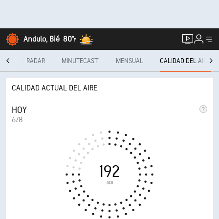
Andulo, Bié
80°
F
DÍAS
RADAR
MINUTECAST®
MENSUAL
CALIDAD DEL AIRE
CALIDAD ACTUAL DEL AIRE
HOY
6/8
192
AQI