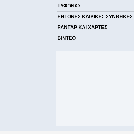
ΤΥΦΏΝΑΣ
ΈΝΤΟΝΕΣ ΚΑΙΡΙΚΈΣ ΣΥΝΘΉΚΕΣ
ΡΑΝΤΆΡ ΚΑΙ ΧΆΡΤΕΣ
ΒΊΝΤΕΟ