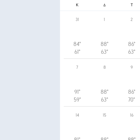
Κ
Δ
Τ
31
1
2
84°
88°
86°
61°
63°
63°
7
8
9
91°
88°
86°
59°
63°
70°
14
15
16
81°
88°
88°