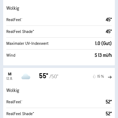
Wolkig
45°
RealFeel®
45°
RealFeel Shade™
1.0 (Gut)
Maximaler UV-Indexwert
S 13 mi/h
Wind
MI
55°
/50°
15 %
12.8.
Wolkig
52°
RealFeel®
52°
RealFeel Shade™