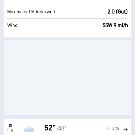
2.0 (Gut)
Maximaler UV-Indexwert
SSW 9 mi/h
Wind
DI
52°
/48°
17 %
11.8.