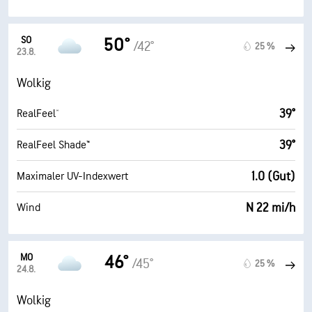
SO
50°
/42°
25 %
23.8.
Wolkig
39°
RealFeel®
39°
RealFeel Shade™
1.0 (Gut)
Maximaler UV-Indexwert
N 22 mi/h
Wind
MO
46°
/45°
25 %
24.8.
Wolkig