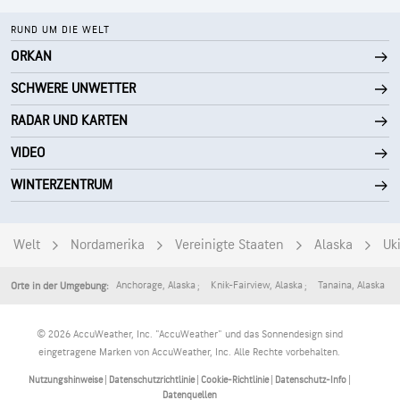
RUND UM DIE WELT
ORKAN
SCHWERE UNWETTER
RADAR UND KARTEN
VIDEO
WINTERZENTRUM
Welt
Nordamerika
Vereinigte Staaten
Alaska
Uk
Anchorage
,
Alaska
Knik-Fairview
,
Alaska
Tanaina
,
Alaska
Orte in der Umgebung:
© 2026 AccuWeather, Inc. "AccuWeather" und das Sonnendesign sind
eingetragene Marken von AccuWeather, Inc. Alle Rechte vorbehalten.
Nutzungshinweise
|
Datenschutzrichtlinie
|
Cookie-Richtlinie
|
Datenschutz-Info
|
Datenquellen