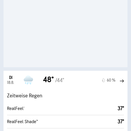
DI
48°
/44°
60 %
18.8.
Zeitweise Regen
37°
RealFeel®
37°
RealFeel Shade™