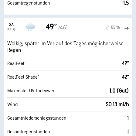
1.5
Gesamtregenstunden
SA
49°
/46°
55 %
22.8.
Wolkig; später im Verlauf des Tages möglicherweise
Regen
42°
RealFeel®
42°
RealFeel Shade™
1.0 (Gut)
Maximaler UV-Indexwert
SO 13 mi/h
Wind
1
Gesamtniederschlagsstunden
1
Gesamtregenstunden