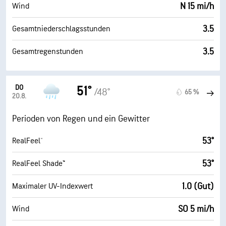
N 15 mi/h
Wind
3.5
Gesamtniederschlagsstunden
3.5
Gesamtregenstunden
DO
51°
/48°
65 %
20.8.
Perioden von Regen und ein Gewitter
53°
RealFeel®
53°
RealFeel Shade™
1.0 (Gut)
Maximaler UV-Indexwert
SO 5 mi/h
Wind