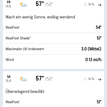
FR
57°
/52°
14 %
14.8.
Nach ein wenig Sonne, wolkig werdend
54°
RealFeel®
51°
RealFeel Shade™
3.0 (Mittel)
Maximaler UV-Indexwert
O 13 mi/h
Wind
SA
57°
/52°
16 %
15.8.
Überwiegend bewölkt
51°
RealFeel®