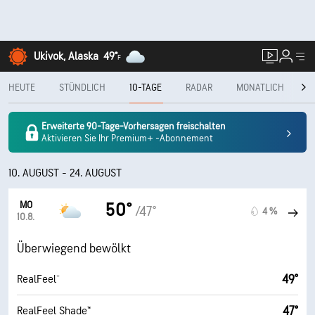
Ukivok, Alaska
49°
F
HEUTE
STÜNDLICH
10-TAGE
RADAR
MONATLICH
L
Erweiterte 90-Tage-Vorhersagen freischalten
Aktivieren Sie Ihr Premium+ -Abonnement
10. AUGUST - 24. AUGUST
MO
50°
/47°
4 %
10.8.
Überwiegend bewölkt
49°
RealFeel®
47°
RealFeel Shade™