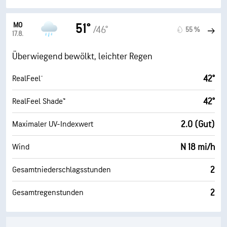
MO
51°
/46°
55 %
17.8.
Überwiegend bewölkt, leichter Regen
42°
RealFeel®
42°
RealFeel Shade™
2.0 (Gut)
Maximaler UV-Indexwert
N 18 mi/h
Wind
2
Gesamtniederschlagsstunden
2
Gesamtregenstunden