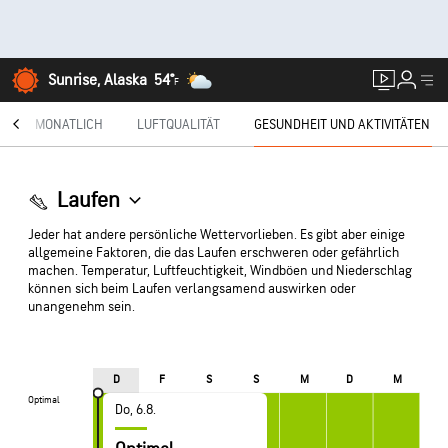
Sunrise, Alaska
54°
F
R
MONATLICH
LUFTQUALITÄT
GESUNDHEIT UND AKTIVITÄTEN
Laufen
Jeder hat andere persönliche Wettervorlieben. Es gibt aber einige
allgemeine Faktoren, die das Laufen erschweren oder gefährlich
machen. Temperatur, Luftfeuchtigkeit, Windböen und Niederschlag
können sich beim Laufen verlangsamend auswirken oder
unangenehm sein.
D
F
S
S
M
D
M
Optimal
Optimal
Do, 6.8.