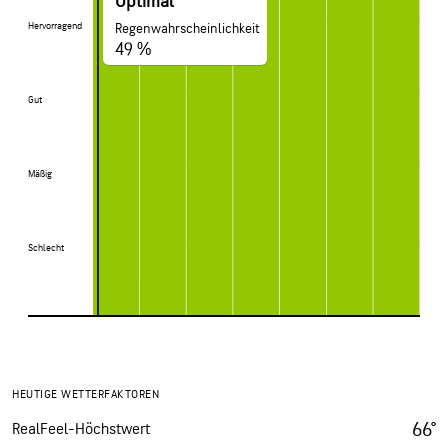
Optimal
Hervorragend
Hervorragend
Regenwahrscheinlichkeit
49 %
Gut
Gut
Mäßig
Mäßig
Schlecht
Schlecht
HEUTIGE WETTERFAKTOREN
66°
RealFeel-Höchstwert