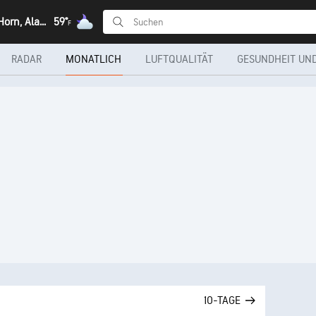
South Van Horn, Alaska
59°
F
RADAR
MONATLICH
LUFTQUALITÄT
GESUNDHEIT UND
10-TAGE