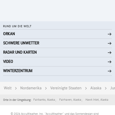
RUND UM DIE WELT
ORKAN
SCHWERE UNWETTER
RADAR UND KARTEN
VIDEO
WINTERZENTRUM
Welt
Nordamerika
Vereinigte Staaten
Alaska
Ju
Fairbanks
,
Alaska
Fairhaven
,
Alaska
Hawk Inlet
,
Alaska
Orte in der Umgebung:
© 2026 AccuWeather, Inc. "AccuWeather" und das Sonnendesign sind