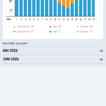
14°
2°
Mär
1
2
3
4
5
6
7
8
9
10
11
12
13
14
15
16
17
18
19
20
21
Durchschn. HT
Akt. HT
Voraus. HT
Durchschn. TT
Akt.TT
Voraus. TT
WEITERE ZUKUNFT
MAI 2026
JUNI 2026