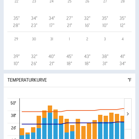
22
23
24
25
26
27
28
35°
34°
34°
27°
32°
35°
35°
28°
23°
17°
21°
16°
10°
12°
29
30
31
1
2
3
4
39°
32°
40°
45°
43°
38°
41°
10°
26°
21°
18°
18°
31°
34°
TEMPERATURKURVE
°F
50°
38°
26°