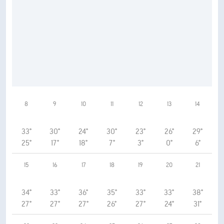
8
9
10
11
12
13
14
33°
30°
24°
30°
23°
26°
29°
25°
17°
18°
7°
3°
0°
6°
15
16
17
18
19
20
21
34°
33°
36°
35°
33°
33°
38°
27°
27°
27°
26°
27°
24°
31°