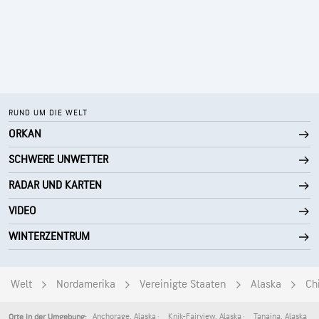
RUND UM DIE WELT
ORKAN
SCHWERE UNWETTER
RADAR UND KARTEN
VIDEO
WINTERZENTRUM
Welt
Nordamerika
Vereinigte Staaten
Alaska
Ch
Anchorage
,
Alaska
Knik-Fairview
,
Alaska
Tanaina
,
Alaska
Orte in der Umgebung: