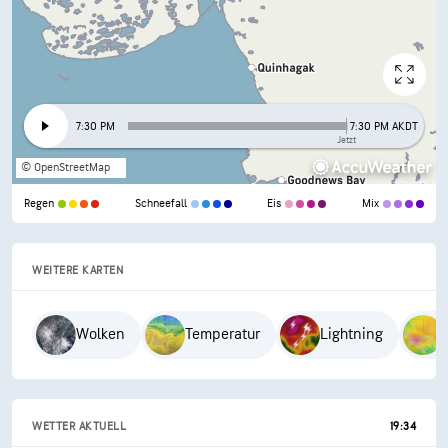
7:30 PM
7:30 PM AKDT
Jetzt
© OpenStreetMap
Regen
Schneefall
Eis
Mix
WEITERE KARTEN
Wolken
Temperatur
Lightning
WETTER AKTUELL
19:34