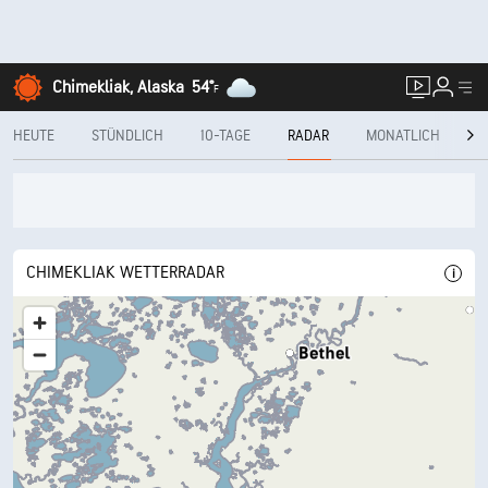
Chimekliak, Alaska
54°
F
HEUTE
STÜNDLICH
10-TAGE
RADAR
MONATLICH
L
CHIMEKLIAK WETTERRADAR