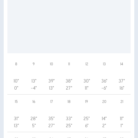
8
9
10
11
12
13
14
10°
13°
39°
38°
30°
36°
37°
0°
-4°
13°
27°
11°
-6°
16°
15
16
17
18
19
20
21
31°
28°
35°
33°
25°
14°
11°
13°
5°
27°
25°
6°
2°
1°