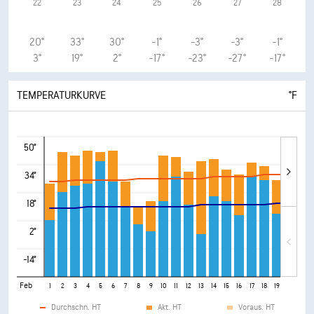
22
23
24
25
26
27
28
20°
33°
30°
-1°
-3°
-3°
-1°
3°
19°
2°
-17°
-23°
-27°
-17°
TEMPERATURKURVE
°F
50°
34°
18°
2°
-14°
Feb
1
2
3
4
5
6
7
8
9
10
11
12
13
14
15
16
17
18
19
20
21
Durchschn. HT
Akt. HT
Voraus. HT