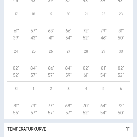
46°
43°
39°
37°
43°
39°
43°
17
18
19
20
21
22
23
61°
57°
63°
66°
72°
79°
81°
39°
43°
41°
54°
52°
46°
50°
24
25
26
27
28
29
30
82°
84°
86°
84°
82°
81°
82°
52°
57°
57°
59°
61°
54°
52°
31
1
2
3
4
5
6
81°
73°
77°
68°
70°
64°
72°
55°
57°
57°
57°
52°
54°
50°
TEMPERATURKURVE
°F