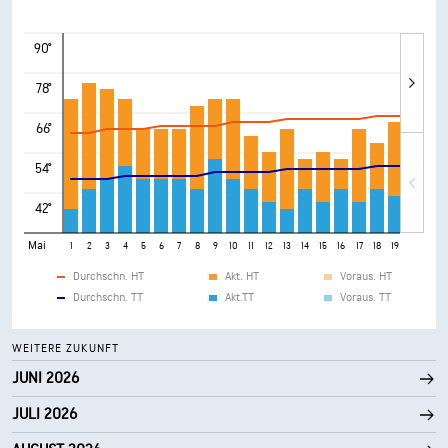
90°
78°
66°
54°
42°
Mai
1
2
3
4
5
6
7
8
9
10
11
12
13
14
15
16
17
18
19
20
21
Durchschn. HT
Akt. HT
Voraus. HT
Durchschn. TT
Akt.TT
Voraus. TT
WEITERE ZUKUNFT
JUNI 2026
JULI 2026