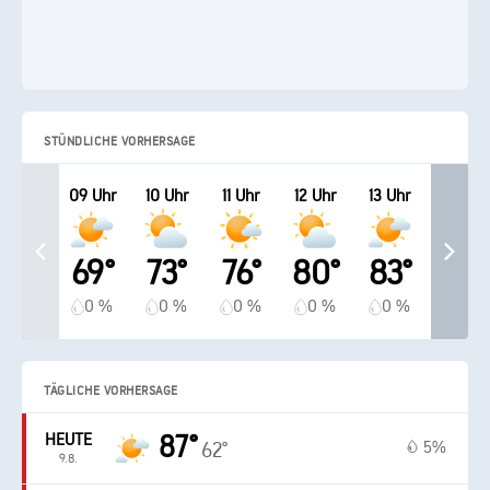
STÜNDLICHE VORHERSAGE
09 Uhr
10 Uhr
11 Uhr
12 Uhr
13 Uhr
69°
73°
76°
80°
83°
0 %
0 %
0 %
0 %
0 %
TÄGLICHE VORHERSAGE
HEUTE
87°
5%
62°
9.8.