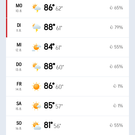
MO
86°
65%
62°
10.8.
DI
88°
79%
61°
11.8.
MI
84°
55%
61°
12.8.
DO
88°
65%
60°
13.8.
FR
86°
1%
60°
14.8.
SA
85°
1%
57°
15.8.
SO
81°
55%
56°
16.8.