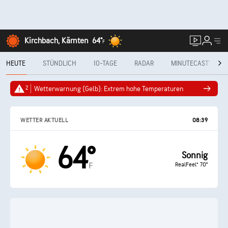
Kirchbach, Kärnten
64°
F
HEUTE
STÜNDLICH
10-TAGE
RADAR
MINUTECAST®
2
Wetterwarnung (Gelb): Extrem hohe Temperaturen
WETTER AKTUELL
08:39
64°
Sonnig
RealFeel® 70°
F