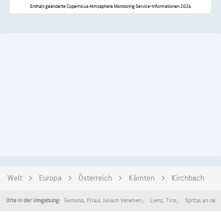
Enthält geänderte Copernicus Atmosphere Monitoring Service-Informationen 2026
Welt
Europa
Österreich
Kärnten
Kirchbach
Gemona
,
Friaul Julisch Venetien
Lienz
,
Tirol
Spittal an der 
Orte in der Umgebung: