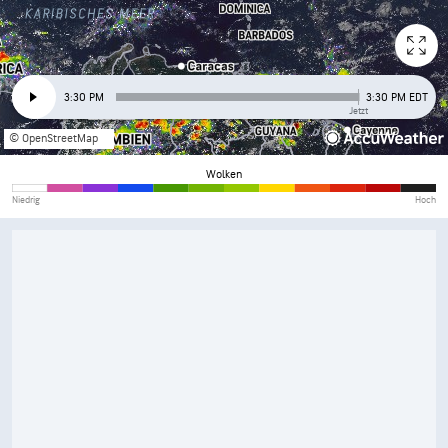
3:30 PM
3:30 PM EDT
Jetzt
© OpenStreetMap
Wolken
Niedrig
Hoch