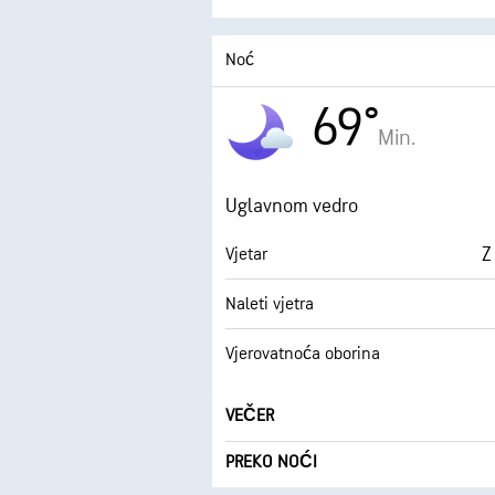
Noć
69°
Min.
Uglavnom vedro
Z
Vjetar
Naleti vjetra
Vjerovatnoća oborina
VEČER
PREKO NOĆI