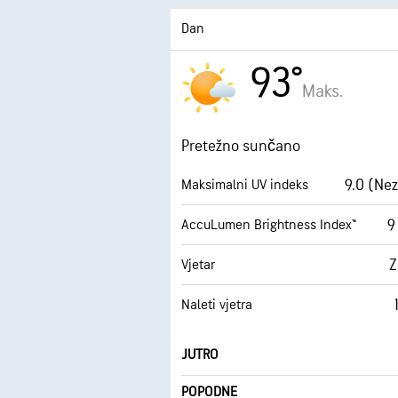
Dan
93°
Maks.
Pretežno sunčano
9.0 (Ne
Maksimalni UV indeks
9
AccuLumen Brightness Index™
Z
Vjetar
Naleti vjetra
JUTRO
POPODNE