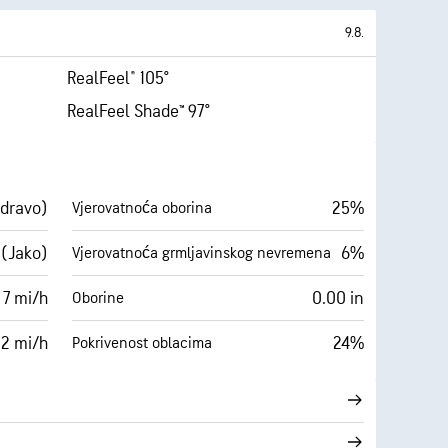
9.8.
RealFeel® 105°
RealFeel Shade™ 97°
zdravo)
25%
Vjerovatnoća oborina
 (Jako)
6%
Vjerovatnoća grmljavinskog nevremena
 7 mi/h
0.00 in
Oborine
12 mi/h
24%
Pokrivenost oblacima