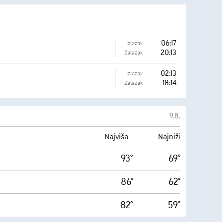
06:17
Izlazak
20:13
Zalazak
02:13
Izlazak
18:14
Zalazak
9.8.
Najviša
Najniži
93°
69°
86°
62°
82°
59°