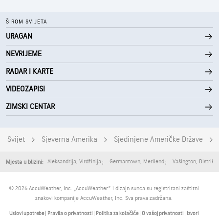
ŠIROM SVIJETA
URAGAN
NEVRIJEME
RADAR I KARTE
VIDEOZAPISI
ZIMSKI CENTAR
Svijet
Sjeverna Amerika
Sjedinjene Američke Države
Aleksandrija
,
Virdžinija
Germantown
,
Merilend
Vašington
,
Distrikt
Mjesta u blizini:
© 2026 AccuWeather, Inc. „AccuWeather” i dizajn sunca su registrirani zaštitni
znakovi kompanije AccuWeather, Inc. Sva prava zadržana.
Uslovi upotrebe
|
Pravila o privatnosti
|
Politika za kolačiće
|
O vašoj privatnosti
|
Izvori