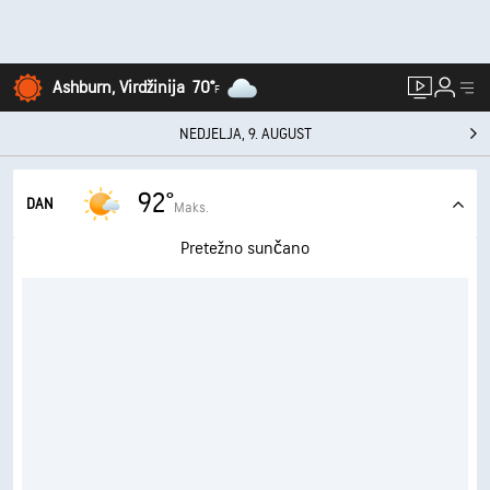
Ashburn, Virdžinija
70°
F
NEDJELJA, 9. AUGUST
92°
DAN
Maks.
Pretežno sunčano