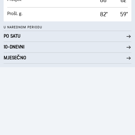
86°
62°
Prošl. g.
82°
59°
U NAREDNOM PERIODU
PO SATU
10-DNEVNI
MJESEČNO