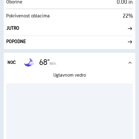
0.00 in
Oborine
22%
Pokrivenost oblacima
JUTRO
POPODNE
68°
NOĆ
Min.
Uglavnom vedro