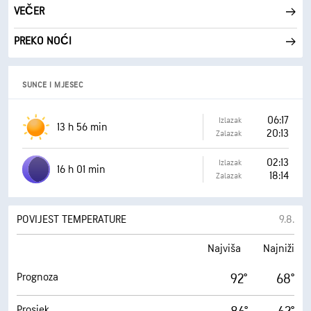
VEČER
PREKO NOĆI
SUNCE I MJESEC
06:17
Izlazak
13 h 56 min
20:13
Zalazak
02:13
Izlazak
16 h 01 min
18:14
Zalazak
POVIJEST TEMPERATURE
9.8.
Najviša
Najniži
Prognoza
92°
68°
Prosjek