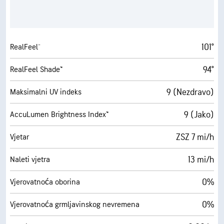
101°
RealFeel®
94°
RealFeel Shade™
9 (Nezdravo)
Maksimalni UV indeks
9 (Jako)
AccuLumen Brightness Index™
ZSZ 7 mi/h
Vjetar
13 mi/h
Naleti vjetra
0%
Vjerovatnoća oborina
0%
Vjerovatnoća grmljavinskog nevremena