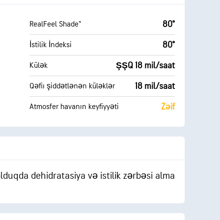
80°
RealFeel Shade™
80°
İstilik İndeksi
ŞŞQ 18 mil/saat
Külək
18 mil/saat
Qəfiı şiddətlənən küləklər
Zəif
Atmosfer havanın keyfiyyəti
uqda dehidratasiya və istilik zərbəsi alma