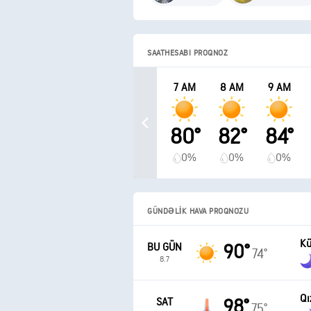
SAATHESABI PROQNOZ
7 AM
8 AM
9 AM
80°
82°
84°
0%
0%
0%
GÜNDƏLIK HAVA PROQNOZU
Kü
BU GÜN
90°
74°
8.7
Qı
SAT
98°
75°