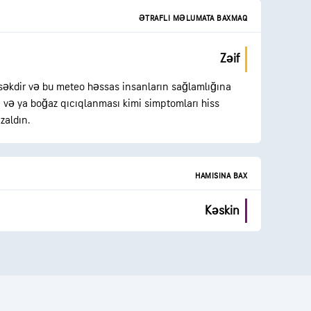
ƏTRAFLI MƏLUMATA BAXMAQ
Zəif
əkdir və bu meteo həssas insanların sağlamlığına
yi və ya boğaz qıcıqlanması kimi simptomları hiss
zaldın.
HAMISINA BAX
Kəskin