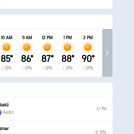
10 AM
11 AM
12 PM
1 PM
2 PM
85°
86°
87°
88°
90°
0%
0%
0%
0%
0%
ləkli
1%
Aydın
zmar
0%