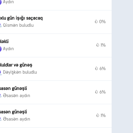
Aydın
xlu gün işığı saçacaq
0%
Qismən buludlu
ləkli
1%
Aydın
luldlar və günəş
6%
Dəyişkən buludlu
asən günəşli
6%
Əsasən aydın
asən günəşli
1%
Əsasən aydın