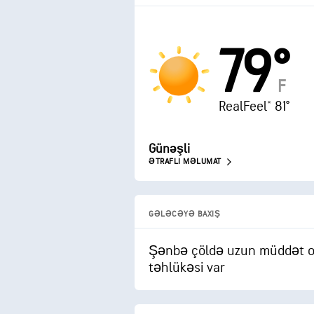
79°
F
RealFeel® 81°
Günəşli
ƏTRAFLI MƏLUMAT
GƏLƏCƏYƏ BAXIŞ
Şənbə çöldə uzun müddət old
təhlükəsi var