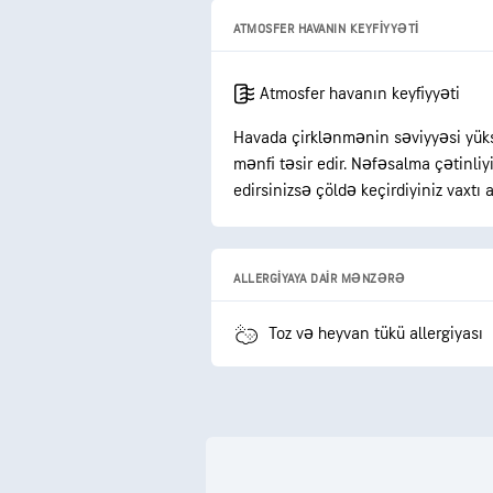
ATMOSFER HAVANIN KEYFIYYƏTI
Atmosfer havanın keyfiyyəti
Havada çirklənmənin səviyyəsi yüks
mənfi təsir edir. Nəfəsalma çətinli
edirsinizsə çöldə keçirdiyiniz vaxtı a
ALLERGIYAYA DAIR MƏNZƏRƏ
Toz və heyvan tükü allergiyası