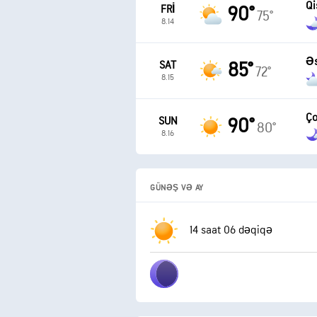
Qi
FRI
90°
75°
8.14
Əs
SAT
85°
72°
8.15
Ço
SUN
90°
80°
8.16
GÜNƏŞ VƏ AY
14 saat 06 dəqiqə