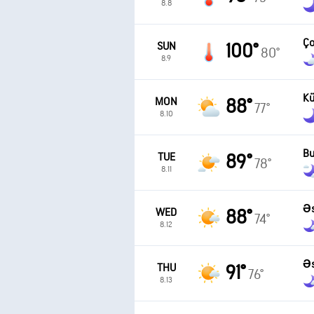
8.8
Ço
SUN
100°
80°
8.9
Kü
MON
88°
77°
8.10
Bu
TUE
89°
78°
8.11
Əs
WED
88°
74°
8.12
Əs
THU
91°
76°
8.13