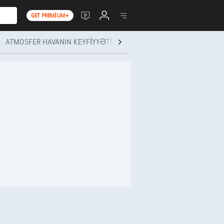
GET PREMIUM+
ATMOSFER HAVANIN KEYFIYYƏTI
SAĞLAMLIQ VƏ FƏALIYYƏT