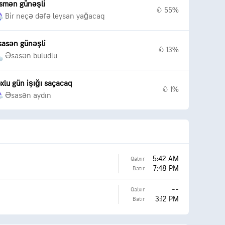
smən günəşli
55%
Bir neçə dəfə leysan yağacaq
asən günəşli
13%
Əsasən buludlu
xlu gün işığı saçacaq
1%
Əsasən aydın
5:42 AM
Qalxır
7:48 PM
Batır
--
Qalxır
3:12 PM
Batır