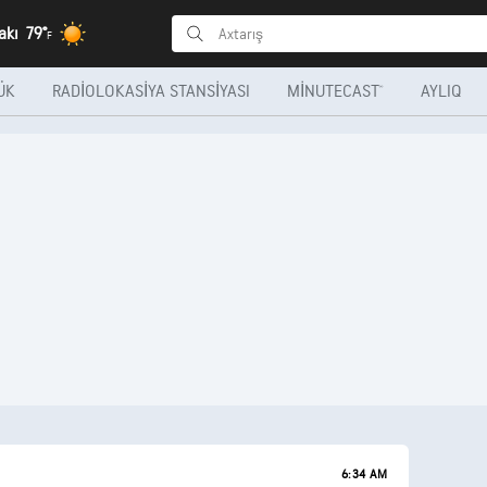
akı
79°
F
ÜK
RADIOLOKASIYA STANSIYASI
MINUTECAST®
AYLIQ
6:34 AM