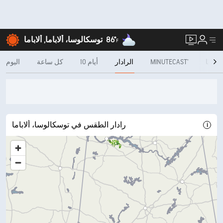
86°
توسكالوسا، ألاباما, ألاباما
F
شهريًا
MINUTECAST®
الرادار
10 أيام
كل ساعة
اليوم
رادار الطقس في توسكالوسا، ألاباما