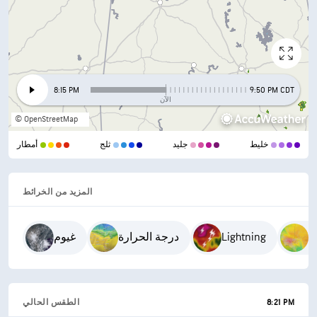
8:15 PM
9:50 PM CDT
الآن
© OpenStreetMap
خليط
جليد
ثلج
أمطار
المزيد من الخرائط
ء
Lightning
درجة الحرارة
غيوم
8:21 PM
الطقس الحالي