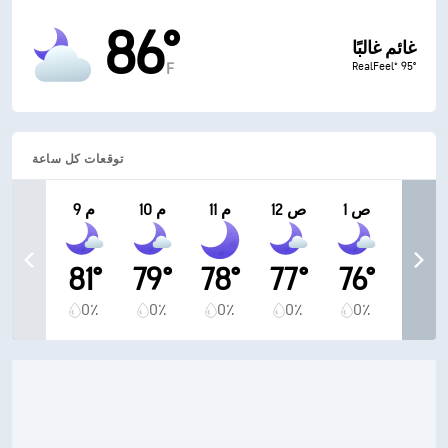
86°
غائم غالبًا
RealFeel® 95°
F
توقعات كل ساعة
1 ص
12 ص
11 م
10 م
9 م
81°
79°
78°
77°
76°
0٪
0٪
0٪
0٪
0٪