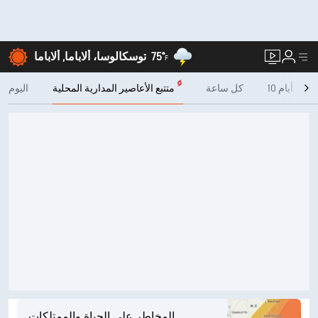
75°
توسكالوسا، ألاباما, ألاباما
F
10 أيام
كل ساعة
متتبع الأعاصير المدارية المحلية
اليوم
المخاطر على الحياة والممتلكات