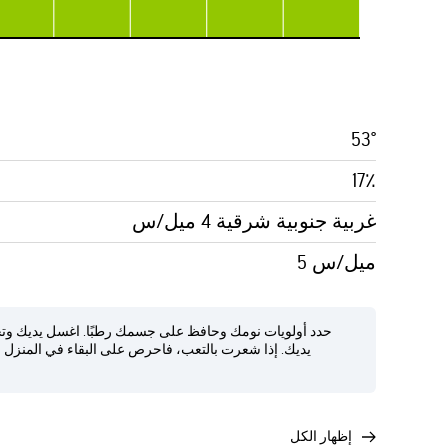
53°
17٪
غربية جنوبية شرقية 4 ميل/س
5 ميل/س
حدد أولويات نومك وحافظ على جسمك رطبًا. اغسل يديك وتج
يديك. إذا شعرت بالتعب، فاحرص على البقاء في المنزل وتناو
إظهار الكل