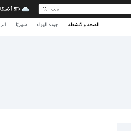
51°
Sleetmute, ألاسكا
F
الصحة والأنشطة
جودة الهواء
شهريًا
الرا