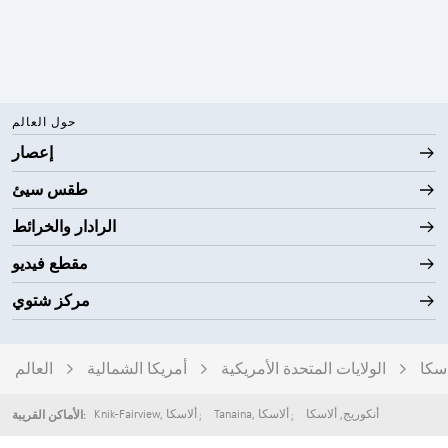
حول العالم
إعصار
طقس سيئ
الرادار والخرائط
مقطع فيديو
مركز شتوي
اسكا
الولايات المتحدة الأمريكية
أمريكا الشمالية
العالم
أنكوريج
,
ألاسكا
ألاسكا
,
Tanaina
ألاسكا
,
Knik-Fairview
الأماكن القريبة: