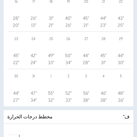
16
17
18
19
20
21
22
28°
26°
31°
40°
45°
44°
43°
20°
13°
21°
26°
21°
23°
25°
23
24
25
26
27
28
29
45°
42°
49°
50°
44°
45°
44°
22°
24°
33°
34°
28°
31°
30°
30
31
1
2
3
4
5
44°
47°
55°
52°
56°
46°
48°
27°
34°
32°
33°
38°
38°
36°
°ف
مخطط درجات الحرارة