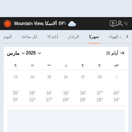
59°
Mountain View, ألاسكا
F
جودة الهواء
شهريًا
الرادار
10 أيام
كل ساعة
اليوم
2025
10 أيام
مارس
س
ج
خ
ر
ث
ن
ح
23
24
25
26
27
28
1
35°
38°
36°
36°
36°
37°
43°
21°
22°
27°
28°
28°
28°
24°