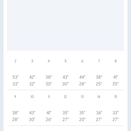
2
3
4
5
6
7
8
53°
42°
38°
43°
44°
38°
41°
33°
32°
30°
30°
28°
25°
25°
9
10
11
12
13
14
15
38°
43°
41°
35°
35°
36°
33°
28°
30°
26°
27°
20°
27°
27°