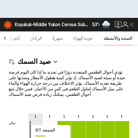
53°
Koyukuk-Middle Yukon Census Subarea, ألاسكا
F
الصحة والأنشطة
جودة الهواء
شهريًا
الرادار
10 أيام
صيد السمك
تؤدي أحوال الطقس المتعددة دورًا في تحديد ما إذا كان اليوم فرصة
جيدة أو سيئة لصيد الأسماك. إذ تؤثر كمية هطول الأمطار وشدتها على
طريقة تغذية الأسماك. يؤثر الاختلاف بين درجة حرارة الهواء والماء
على ميل الأسماك لتناول الطعم في كثيرٍ من الأحيان. فمن خلال تتبع
أحوال الطقس، يمكنك زيادة فرص صيد الأسماك.
ا
ا
ا
ا
ا
ا
ا
مثالي
مثالي
الجمعة, 7‏/‏8