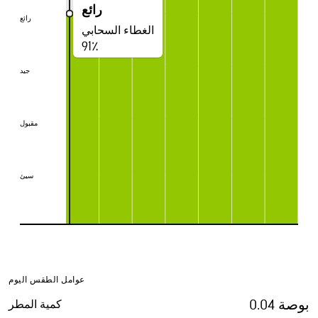
رائع
رائع
رائع
الغطاء السحابي
91٪
جيد
جيد
مقبول
مقبول
سيئ
سيئ
عوامل الطقس اليوم
0.04 بوصة
كمية المطر