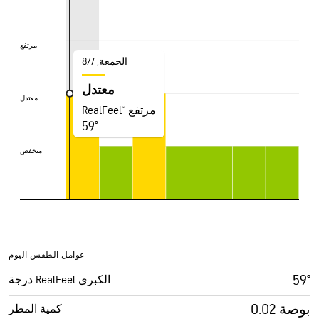
مرتفع
مرتفع
الجمعة, 7‏/‏8
معتدل
معتدل
معتدل
RealFeel® مرتفع
59°
منخفض
منخفض
عوامل الطقس اليوم
59°
درجة RealFeel الكبرى
0.02 بوصة
كمية المطر