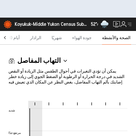
52°
Koyukuk-Middle Yukon Census Subarea, ألاسكا
F
الصحة والأنشطة
جودة الهواء
شهريًا
الرادار
10 أيام
التهاب المفاصل
يمكن أن تؤدي التغيرات في أحوال الطقس مثل الزيادة أو النقص
الشديد في درجة الحرارة أو الرطوبة أو الضغط الجوي إلى زيادة خطر
إصابتك بألم التهاب المفاصل، بغض النظر عن المكان الذي تعيش فيه.
ا
ا
ا
ا
ا
ا
ا
شديد
شديد
مرتفع جدًا
مرتفع جدًا