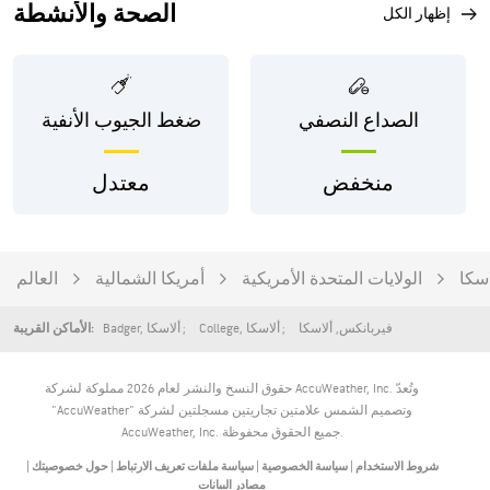
الصحة والأنشطة
إظهار الكل
الصداع النصفي
ضغط الجيوب الأنفية
منخفض
معتدل
اسكا
الولايات المتحدة الأمريكية
أمريكا الشمالية
العالم
فيربانكس
,
ألاسكا
ألاسكا
,
College
ألاسكا
,
Badger
الأماكن القريبة:
حقوق النسخ والنشر لعام 2026 مملوكة لشركة AccuWeather, Inc. وتُعدّ
"AccuWeather" وتصميم الشمس علامتين تجاريتين مسجلتين لشركة
AccuWeather, Inc. جميع الحقوق محفوظة.
شروط الاستخدام
|
سياسة الخصوصية
|
سياسة ملفات تعريف الارتباط
|
حول خصوصيتك
|
مصادر البيانات