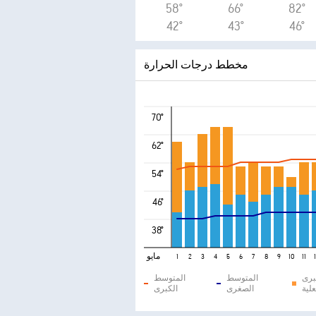
58°
66°
82°
42°
43°
46°
مخطط درجات الحرارة
70°
62°
54°
46°
38°
مايو
1
2
3
4
5
6
7
8
9
10
11
برى
المتوسط
المتوسط
علية
الصغرى
الكبرى