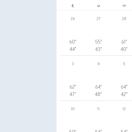
ث
ن
ح
26
27
28
60°
55°
61°
44°
43°
40°
3
4
5
62°
64°
64°
47°
48°
42°
10
11
12