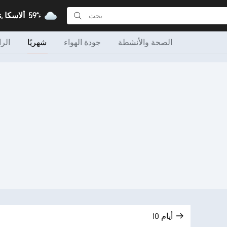
59°
Clover Pass, ألاسكا
F
الصحة والأنشطة
جودة الهواء
شهريًا
الرا
10 أيام