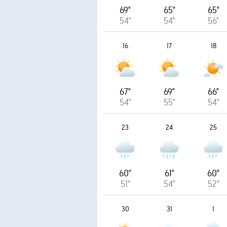
69°
65°
65°
54°
54°
56°
16
17
18
67°
69°
66°
54°
55°
54°
23
24
25
60°
61°
60°
51°
54°
52°
30
31
1