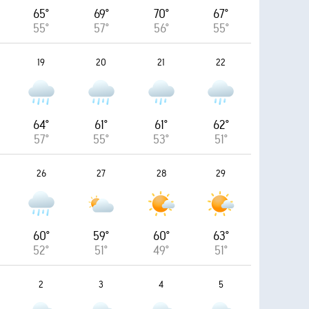
65°
69°
70°
67°
55°
57°
56°
55°
19
20
21
22
64°
61°
61°
62°
57°
55°
53°
51°
26
27
28
29
60°
59°
60°
63°
52°
51°
49°
51°
2
3
4
5