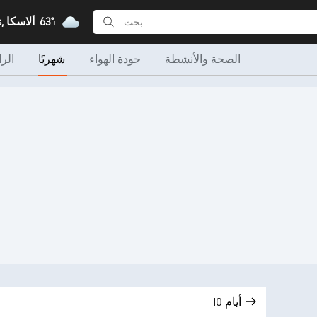
63°
Clover Pass, ألاسكا
F
الصحة والأنشطة
جودة الهواء
شهريًا
الرا
10 أيام