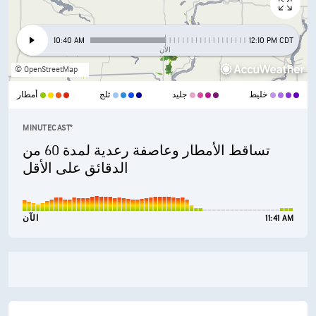
10:40 AM
12:10 PM CDT
الآن
© OpenStreetMap
خليط
جليد
ثلج
أمطار
MINUTECAST®
تساقط الأمطار وعاصفة رعدية لمدة 60 من
الدقائق على الأقل
11:41 AM
الآن