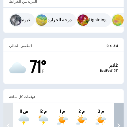
المزيد من الخرائط
ء
Lightning
درجة الحرارة
غيوم
10:41 AM
الطقس الحالي
71°
غائم
RealFeel® 75°
F
توقعات كل ساعة
3 م
2 م
1 م
12 م
11 ص