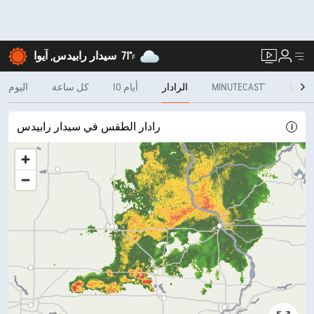
71°
سيدار رابيدس, آيوا
F
شهريًا
MINUTECAST®
الرادار
10 أيام
كل ساعة
اليوم
رادار الطقس في سيدار رابيدس