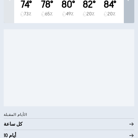
74°
78°
80°
82°
84°
73٪
65٪
49٪
20٪
20٪
الأيام المقبلة
كل ساعة
10 أيام