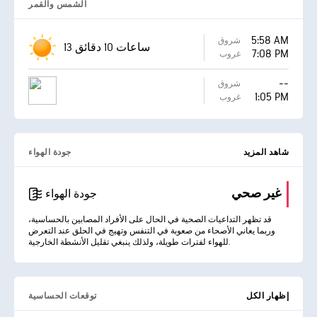
الشمس والقمر
5:58 AM
شروق
13 ساعات 10 دقائق
7:08 PM
غروب
--
شروق
1:05 PM
غروب
شاهد المزيد
جودة الهواء
غير صحي
جودة الهواء
قد تظهر التداعيات الصحية في الحال على الأفراد المصابين بالحساسية،
وربما يعاني الأصحاء من صعوبة في التنفس وتهيج في الحلق عند التعرض
للهواء لفترات طويلة، ولذلك ينبغي تقليل الأنشطة الخارجية.
إظهار الكل
توقعات الحساسية