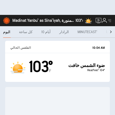
103°
Madinat Yanbu` as Sina`iyah, المدينة المنورة
F
شهريًا
MINUTECAST®
الرادار
10 أيام
كل ساعة
اليوم
10:04 AM
الطقس الحالي
103°
ضوء الشمس خافت
RealFeel® 104°
F