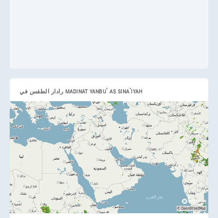
رادار الطقس في MADINAT YANBU` AS SINA`IYAH