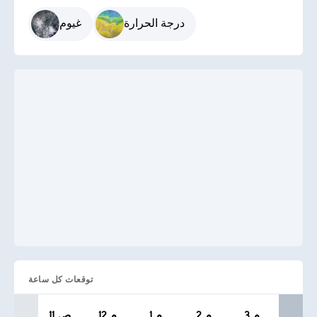
درجة الحرارة
غيوم
توقعات كل ساعة
3 م
2 م
1 م
12 م
11 ص