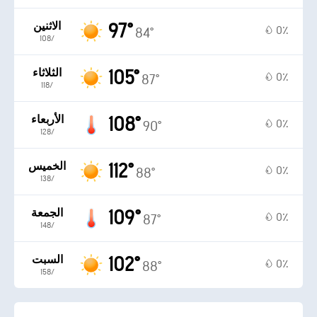
97°
الاثنين
0٪
84°
10‏/‏8
105°
الثلاثاء
0٪
87°
11‏/‏8
108°
الأربعاء
0٪
90°
12‏/‏8
112°
الخميس
0٪
88°
13‏/‏8
109°
الجمعة
0٪
87°
14‏/‏8
102°
السبت
0٪
88°
15‏/‏8