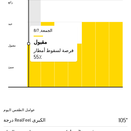
رائع
رائع
جيد
جيد
الجمعة, 7‏/‏8
مقبول
مقبول
مقبول
فرصة لسقوط أمطار
55٪
سيئ
سيئ
عوامل الطقس اليوم
105°
درجة RealFeel الكبرى