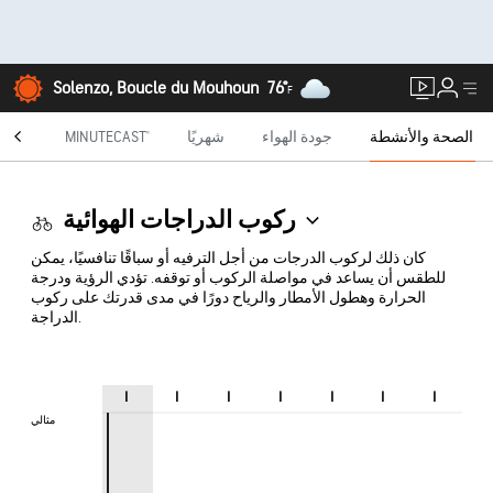
Solenzo, Boucle du Mouhoun
76°
F
الصحة والأنشطة
جودة الهواء
شهريًا
MINUTECAST®
الراد
ركوب الدراجات الهوائية
كان ذلك لركوب الدرجات من أجل الترفيه أو سباقًا تنافسيًا، يمكن
للطقس أن يساعد في مواصلة الركوب أو توقفه. تؤدي الرؤية ودرجة
الحرارة وهطول الأمطار والرياح دورًا في مدى قدرتك على ركوب
الدراجة.
ا
ا
ا
ا
ا
ا
ا
مثالي
مثالي