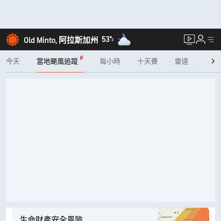
53°
Old Minto, 阿拉斯加州
F
今天
當地颶風追蹤
每小時
十天賽
雷達
每月
生命財產安全風險