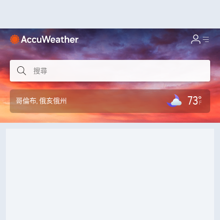
73°
哥倫布
, 俄亥俄州
F