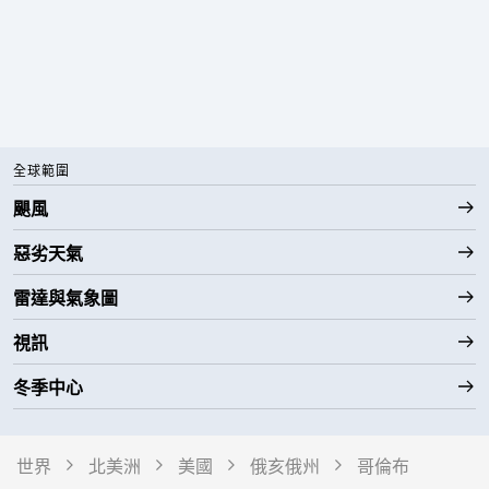
全球範圍
颶風
惡劣天氣
雷達與氣象圖
視訊
冬季中心
世界
北美洲
美國
俄亥俄州
哥倫布