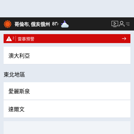
81°
哥倫布, 俄亥俄州
F
2
雷暴預警
澳大利亞
東北地區
愛麗斯泉
達爾文