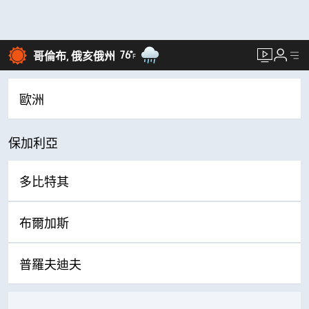
76°
哥倫布, 俄亥俄州
F
歐洲
保加利亞
多比特其
布爾加斯
普羅夫迪夫