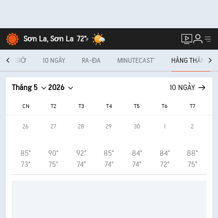
Sơn La, Sơn La
72°
F
THEO GIỜ
10 NGÀY
RA-ĐA
MINUTECAST®
HÀNG THÁNG
Tháng 5
2026
10 NGÀY
CN
T2
T3
T4
T5
T6
T7
26
27
28
29
30
1
2
85°
90°
92°
85°
84°
84°
88°
73°
75°
74°
74°
74°
72°
75°