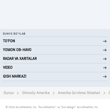
DUNYO BOʻYLAB
TO‘FON
YOMON OB-HAVO
RADAR VA XARITALAR
VIDEO
QISH MARKAZI
Dunyo
Shimoliy Amerika
Amerika Qo‘shma Shtatlari
© 2026 AccuWeather, Inc. “AccuWeather” va “Sun design” AccuWeather, Inc.