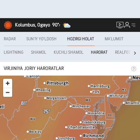
Kolumbus, Ogayo
90°
F
RADAR
SUN’IY YO‘LDOSH
HOZIRGI HOLAT
MA’LUMOT
LIGHTNING
SHAMOL
KUCHLI SHAMOL
REALFEEL®
HARORAT
VIRJINIYA JORIY HARORATLAR