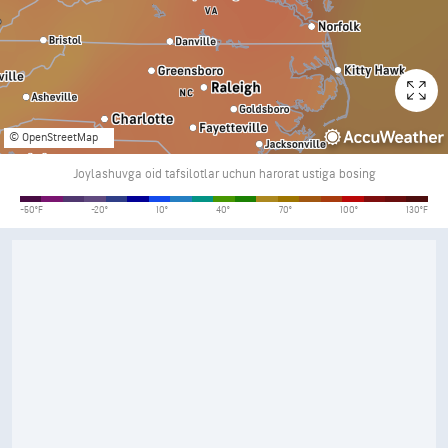
© OpenStreetMap
Joylashuvga oid tafsilotlar uchun harorat ustiga bosing
Harorat
-50°F
-20°
10°
40°
70°
100°
130°F