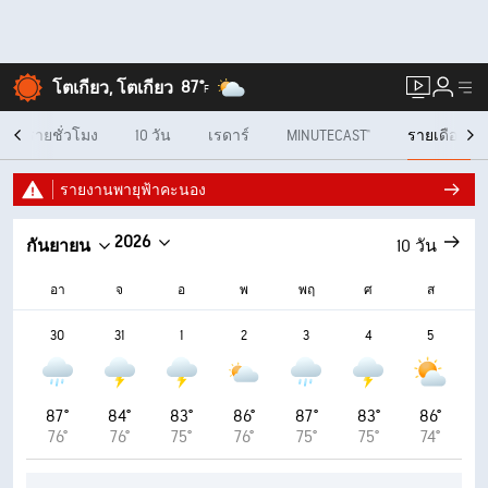
87°
โตเกียว, โตเกียว
F
รายชั่วโมง
10 วัน
เรดาร์
MINUTECAST®
รายเดือน
รายงานพายุฟ้าคะนอง
2026
กันยายน
10 วัน
อา
จ
อ
พ
พฤ
ศ
ส
30
31
1
2
3
4
5
87°
84°
83°
86°
87°
83°
86°
76°
76°
75°
76°
75°
75°
74°