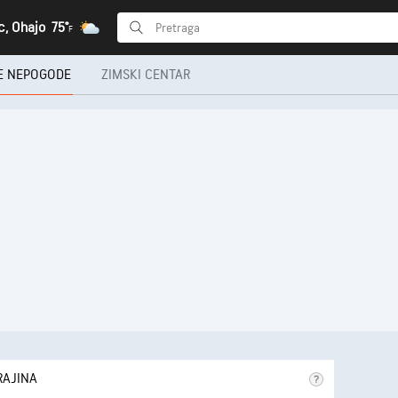
, Ohajo
75°
F
E NEPOGODE
ZIMSKI CENTAR
RAJINA