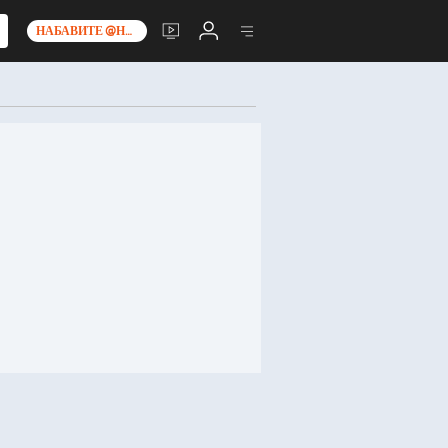
НАБАВИТЕ @НО__Т_0_