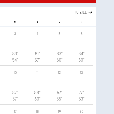
10 ZILE
M
J
V
S
3
4
5
6
83°
81°
83°
84°
54°
57°
60°
60°
10
11
12
13
87°
88°
67°
77°
57°
60°
55°
53°
17
18
19
20