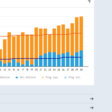
°F
12
13
14
15
16
17
18
19
20
21
22
23
24
25
26
27
28
29
30
efective
Min. efective
Prog. max.
Prog. min.