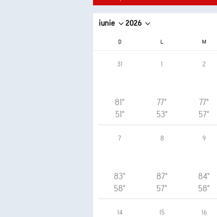
iunie
2026
D
L
M
31
1
2
81°
77°
77°
51°
53°
57°
7
8
9
83°
87°
84°
58°
57°
58°
14
15
16