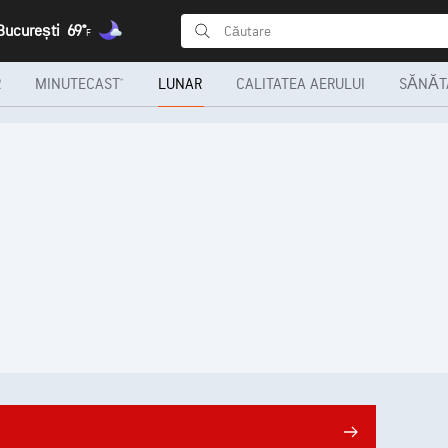
 București
69°
F
R
MINUTECAST®
LUNAR
CALITATEA AERULUI
SĂNĂTA