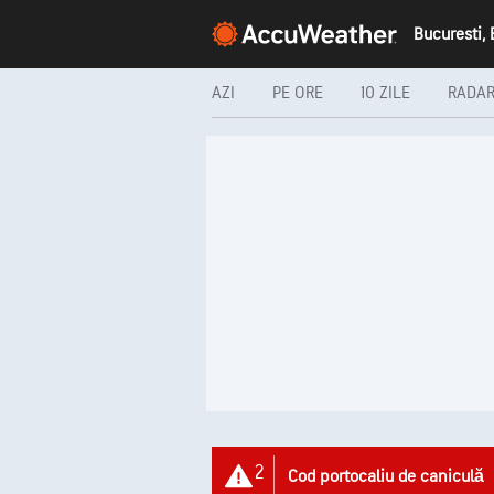
Bucuresti,
AZI
PE ORE
10 ZILE
RADA
2
Cod portocaliu de caniculă