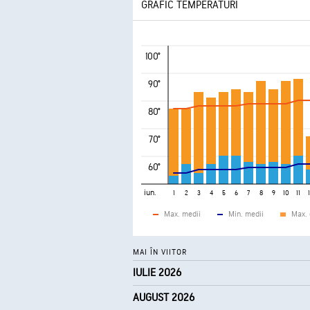
GRAFIC TEMPERATURI
100°
90°
80°
70°
60°
iun.
1
2
3
4
5
6
7
8
9
10
11
Max. medii
Min. medii
Max. 
MAI ÎN VIITOR
IULIE 2026
AUGUST 2026