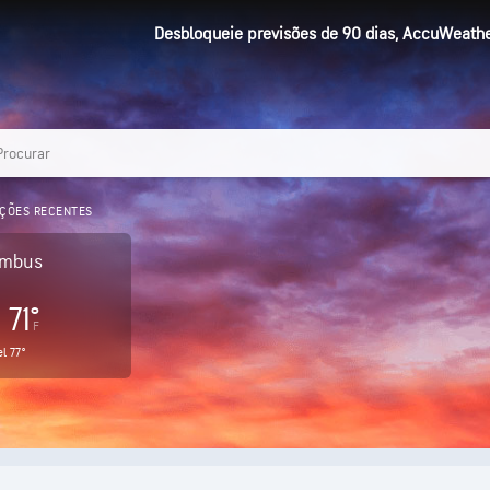
Desbloqueie previsões de 90 dias, AccuWeather
ÇÕES RECENTES
umbus
71°
F
el
77°