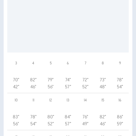
3
4
5
6
7
8
9
70°
82°
79°
74°
72°
73°
78°
42°
46°
56°
57°
52°
48°
54°
10
11
12
13
14
15
16
83°
78°
80°
84°
76°
82°
86°
56°
54°
52°
57°
49°
46°
59°