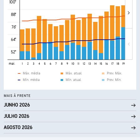
100°
88°
76°
64°
52°
mai.
1
2
3
4
5
6
7
8
9
10
11
12
13
14
15
16
17
18
19
20
21
Máx. média
Máx. atual
Prev. Máx.
Mín. média
Mín. atual
Prev. Mín.
MAIS À FRENTE
JUNHO 2026
JULHO 2026
AGOSTO 2026