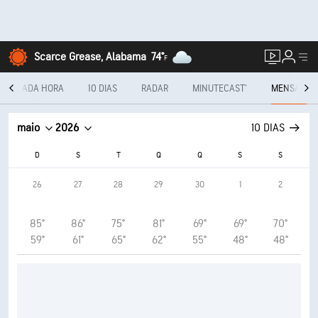
Scarce Grease, Alabama
74°
F
A CADA HORA
10 DIAS
RADAR
MINUTECAST®
MENSAL
maio
2026
10 DIAS
D
S
T
Q
Q
S
S
26
27
28
29
30
1
2
85°
86°
75°
81°
69°
69°
70°
59°
61°
65°
62°
55°
48°
48°