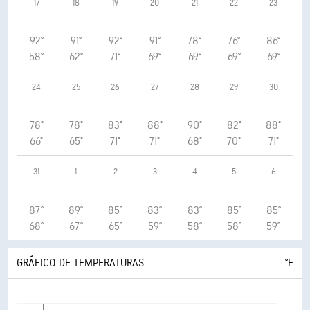
17
18
19
20
21
22
23
92°
91°
92°
91°
78°
76°
86°
58°
62°
71°
69°
69°
69°
69°
24
25
26
27
28
29
30
78°
78°
83°
88°
90°
82°
88°
66°
65°
71°
71°
68°
70°
71°
31
1
2
3
4
5
6
87°
89°
85°
83°
83°
85°
85°
68°
67°
65°
59°
58°
58°
59°
GRÁFICO DE TEMPERATURAS
°F