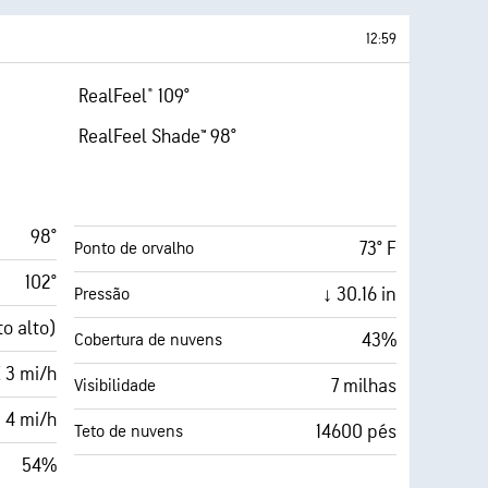
12:59
RealFeel® 109°
RealFeel Shade™ 98°
98°
73° F
Ponto de orvalho
102°
↓ 30.16 in
Pressão
to alto)
43%
Cobertura de nuvens
 3 mi/h
7 milhas
Visibilidade
4 mi/h
14600 pés
Teto de nuvens
54%