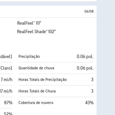
06/08
RealFeel® 111°
RealFeel Shade™ 102°
udável)
0.06 pol.
Precipitação
(Claro)
0.06 pol.
Quantidade de chuva
 7 mi/h
3
Horas Totais de Precipitação
17 mi/h
3
Horas Totais de Chuva
87%
43%
Cobertura de nuvens
52%