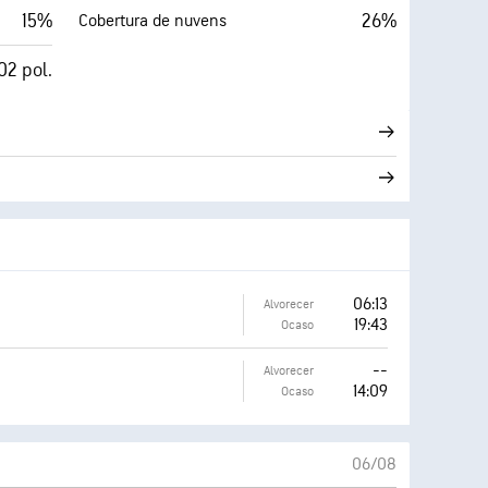
15%
26%
Cobertura de nuvens
02 pol.
06:13
Alvorecer
19:43
Ocaso
--
Alvorecer
14:09
Ocaso
06/08