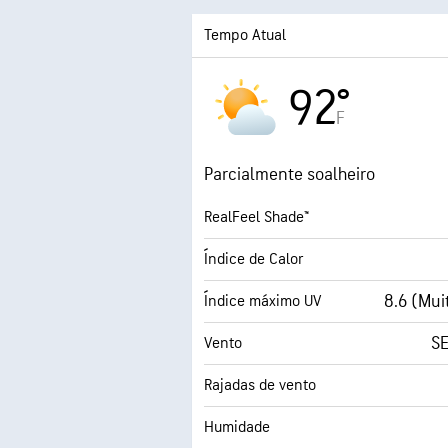
Tempo Atual
92°
F
Parcialmente soalheiro
RealFeel Shade™
Índice de Calor
8.6 (Mui
Índice máximo UV
SE
Vento
Rajadas de vento
Humidade