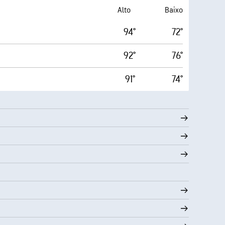
Alto
Baixo
94°
72°
92°
76°
91°
74°